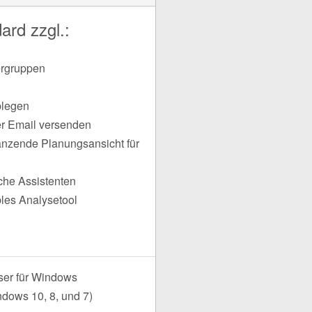
ard zzgl.:
ergruppen
blegen
er Email versenden
nzende Planungsansicht für
iche Assistenten
bles Analysetool
ser für Windows
dows 10, 8, und 7)