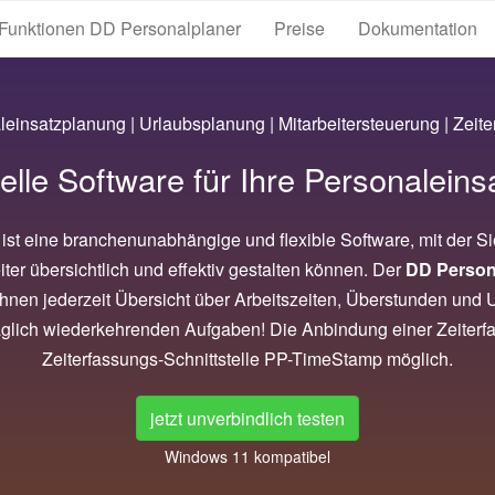
Funktionen DD Personalplaner
Preise
Dokumentation
einsatzplanung | Urlaubsplanung | Mitarbeitersteuerung | Zeit
elle Software für Ihre Personalein
ist eine branchenunabhängige und flexible Software, mit der S
ter übersichtlich und effektiv gestalten können. Der
DD Person
hnen jederzeit Übersicht über Arbeitszeiten, Überstunden und U
täglich wiederkehrenden Aufgaben! Die Anbindung einer Zeiterfass
Zeiterfassungs-Schnittstelle PP-TimeStamp möglich.
jetzt unverbindlich testen
Windows 11 kompatibel