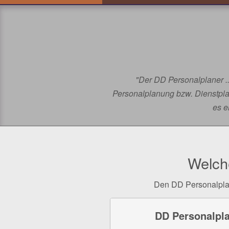
"Der DD Personalplaner ..
Personalplanung bzw. Dienstplan
es e
Welch
Den DD Personalplane
DD Personalpl