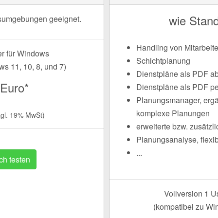
wie Stand
sumgebungen geeignet.
Handling von Mitarbeit
er für Windows
Schichtplanung
s 11, 10, 8, und 7)
Dienstpläne als PDF a
 Euro*
Dienstpläne als PDF p
Planungsmanager, ergä
komplexe Planungen
zgl. 19% MwSt)
erweiterte bzw. zusätzl
Planungsanalyse, flexi
...
ch testen
Vollversion 1 U
(kompatibel zu Win