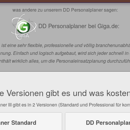
was andere zu unserem DD Personalplaner sagen:
DD Personalplaner bei Giga.de:
 ist eine sehr flexible, professionelle und völlig branchenunab
ung. Einfach und logisch aufgebaut, wird sich jeder schnell in
nthält wirklich alles, um die Personaleinsatzplanung durchzufüh
e Versionen gibt es und was kosten
r III gibt es in 2 Versionen (Standard und Professional für k
aner Standard
DD Personalplan