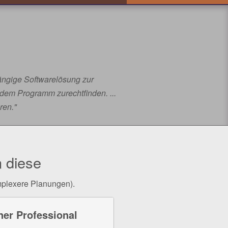
hängige Softwarelösung zur
 dem Programm zurechtfinden. ...
ren."
 diese
omplexere Planungen).
er Professional