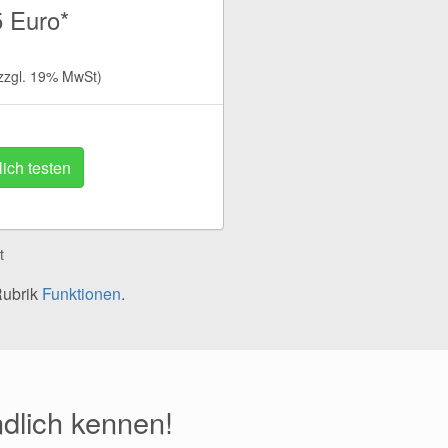
 Euro*
zzgl. 19% MwSt)
ich testen
t
Rubrik
Funktionen
.
ndlich kennen!