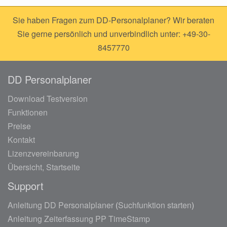
Sie haben Fragen zum DD-Personalplaner? Wir beraten
Sie gerne persönlich und unverbindlich unter: +49-30-
8457770
DD Personalplaner
Download Testversion
Funktionen
Preise
Kontakt
Lizenzvereinbarung
Übersicht, Startseite
Support
Anleitung DD Personalplaner
(
Suchfunktion starten
)
Anleitung Zeiterfassung PP TimeStamp