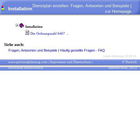
Dienstplan erstellen: Fragen, Antworten und Beispiele |
Installation
zur Homepage
Installation
Die Ordnungszahl 6467 ...
Siehe auch:
Fragen, Antworten und Beispiele
|
Häufig gestellte Fragen - FAQ
Letzte Änderung: 02.09.10
www.personalplanung.com
|
Impressum und Datenschutz
|
© Dietrich
Download Demoversion
Datentechnik, 2023