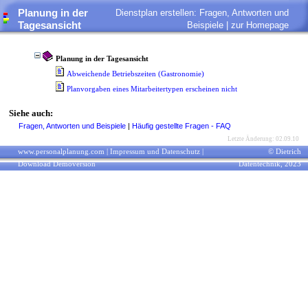
Planung in der
Dienstplan erstellen: Fragen, Antworten und
Tagesansicht
Beispiele |
zur Homepage
Planung in der Tagesansicht
Abweichende Betriebszeiten (Gastronomie)
Planvorgaben eines Mitarbeitertypen erscheinen nicht
Siehe auch:
Fragen, Antworten und Beispiele
|
Häufig gestellte Fragen - FAQ
Letzte Änderung: 02.09.10
www.personalplanung.com
|
Impressum und Datenschutz
|
© Dietrich
Download Demoversion
Datentechnik, 2023