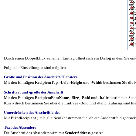
Durch einen Doppelklick auf einen Eintrag öffnet sich ein Dialog in dem Sie e
Folgende Einstellungen sind möglich:
Größe und Position des Anschrift-"Fensters"
Mit den Einträgen
RecipientTop
,
-Left
,
-Height
und
-Width
bestimmen Sie die P
Schriftart und -größe der Anschrift
Mit den Einträgen
RecipientFontName
,
-Size
,
-Bold
und
-Italic
bestimmen Sie d
Kursivdruck bestimmen Sie über die Einträge -Bold und -Italic. Zulässig sind hier
Unterdrücken des Anschriftfeldes
Mit
PrintRecipient
(1=Ja, 0 = Nein) bestimmen Sie, ob ein Anschriftfeld gedruck
Text des Absenders
Die Anschrift des Absenders wird mit
SenderAddress
gesetzt.