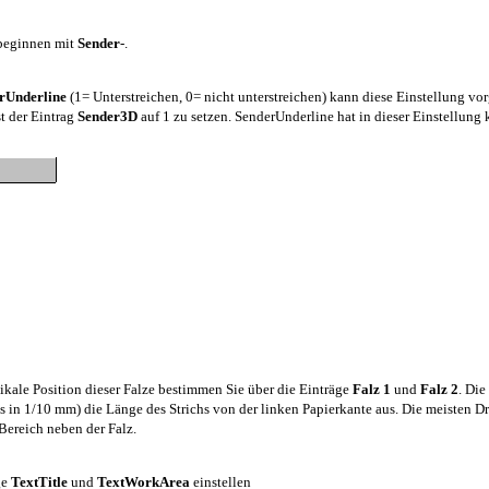
 beginnen mit
Sender
-.
rUnderline
(1= Unterstreichen, 0= nicht unterstreichen) kann diese Einstellung 
t der Eintrag
Sender3D
auf 1 zu setzen. SenderUnderline hat in dieser Einstellung
kale Position dieser Falze bestimmen Sie über die Einträge
Falz 1
und
Falz 2
. Di
 in 1/10 mm) die Länge des Strichs von der linken Papierkante aus. Die meisten Druc
Bereich neben der Falz.
ge
TextTitle
und
TextWorkArea
einstellen