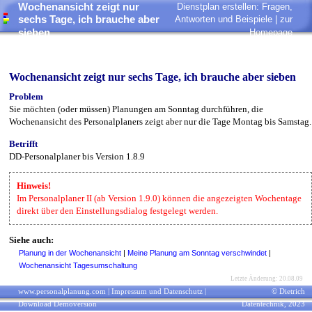
Wochenansicht zeigt nur
Dienstplan erstellen: Fragen,
sechs Tage, ich brauche aber
Antworten und Beispiele |
zur
sieben
Homepage
Wochenansicht zeigt nur sechs Tage, ich brauche aber sieben
Problem
Sie möchten (oder müssen) Planungen am Sonntag durchführen, die
Wochenansicht des Personalplaners zeigt aber nur die Tage Montag bis Samstag.
Betrifft
DD-Personalplaner bis Version 1.8.9
Hinweis!
Im Personalplaner II (ab Version 1.9.0) können die angezeigten Wochentage
direkt über den Einstellungsdialog festgelegt werden.
Siehe auch:
Planung in der Wochenansicht
|
Meine Planung am Sonntag verschwindet
|
Wochenansicht Tagesumschaltung
Letzte Änderung: 20.08.09
www.personalplanung.com
|
Impressum und Datenschutz
|
© Dietrich
Download Demoversion
Datentechnik, 2023