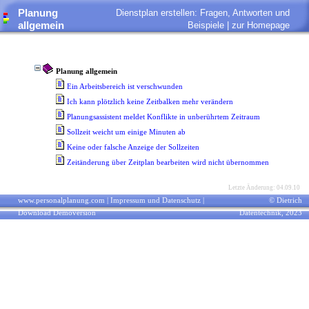
Planung
Dienstplan erstellen: Fragen, Antworten und
allgemein
Beispiele |
zur Homepage
Planung allgemein
Ein Arbeitsbereich ist verschwunden
Ich kann plötzlich keine Zeitbalken mehr verändern
Planungsassistent meldet Konflikte in unberührtem Zeitraum
Sollzeit weicht um einige Minuten ab
Keine oder falsche Anzeige der Sollzeiten
Zeitänderung über Zeitplan bearbeiten wird nicht übernommen
Letzte Änderung: 04.09.10
www.personalplanung.com
|
Impressum und Datenschutz
|
© Dietrich
Download Demoversion
Datentechnik, 2023