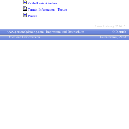
Zeitbalkentext ändern
Termin-Information - Tooltip
Pausen
Letzte Änderung: 20.10.10
www.personalplanung.com
|
Impressum und Datenschutz
|
© Dietrich
Download Demoversion
Datentechnik, 2023