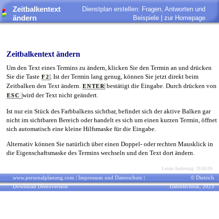
Zeitbalkentext
Dienstplan erstellen: Fragen, Antworten und
ändern
Beispiele |
zur Homepage
Zeitbalkentext ändern
Um den Text eines Termins zu ändern, klicken Sie den Termin an und drücken
Sie die Taste
. Ist der Termin lang genug, können Sie jetzt direkt beim
F2
Zeitbalken den Text ändern.
bestätigt die Eingabe. Durch drücken von
ENTER
wird der Text nicht geändert.
ESC
Ist nur ein Stück des Farbbalkens sichtbar, befindet sich der aktive Balken gar
nicht im sichtbaren Bereich oder handelt es sich um einen kurzen Termin, öffnet
sich automatisch eine kleine Hilfsmaske für die Eingabe.
Alternativ können Sie natürlich über einen Doppel- oder rechten Mausklick in
die Eigenschaftsmaske des Termins wechseln und den Text dort ändern.
Letzte Änderung: 20.08.09
www.personalplanung.com
|
Impressum und Datenschutz
|
© Dietrich
Download Demoversion
Datentechnik, 2023