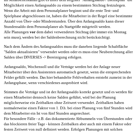
Möglichkeit einen Anfangssaldo zu einem bestimmten Stichtag festzulegen.
Wenn die Arbeit mit dem Personalplaner beginnt und die erste Test- und
Spielphase abgeschlossen ist, haben die Mitarbeiter in der Regel eine bestimmte
Anzahl von Über- oder Minderstunden. Über den Anfangssaldo kann dieser
Stundensaldo dem Personalplaner als Startgröße mitgeteilt werden.
Alle Planungen
vor
dem dabei verwendeten Stichtag (der immer ein Montag
sein muss), werden bei der Saldenberechnung nicht berücksichtigt.
Nach dem Ändern des Anfangssaldos muss die daneben liegende Schaltfläche
"Salden aktualisieren" verwendet werden oder es muss eine Neuberechnung aller
Salden über DIVERSES -> Bereinigung erfolgen.
Anfangssaldo, Wochensoll und die Verträge werden bei der Anlage neuer
Mitarbeiter über den Assistenten automatisch gesetzt, wenn die entsprechenden
Felder gefüllt werden. Das hier behandelte Fehlverhalten entsteht zumeist in der
Anfangsphase, wenn verschiedenes ausprobiert wird.
Stimmen die Verträge und ist der Anfangssaldo korrekt gesetzt und es werden für
einen Mitarbeiter dennoch keine Salden geführt, wird bei der Planung
möglicherweise ein Zeitbalken ohne Zeitwert verwendet. Zeitbalken haben
normalerweise einen Faktor von 1. D.h. bei einer Planung von fünf Stunden wird
dem Mitarbeiter ein Ist von fünf Stunden angerechnet.
Für besondere Fälle - z.B. das dokumentierte Abbummeln von Überstunden oder
das blockieren freier Tage - können Zeitbalken aber auch mit einem Faktor oder
festen Zeitwert von null definiert werden. Erfolgen Planungen mit solchen