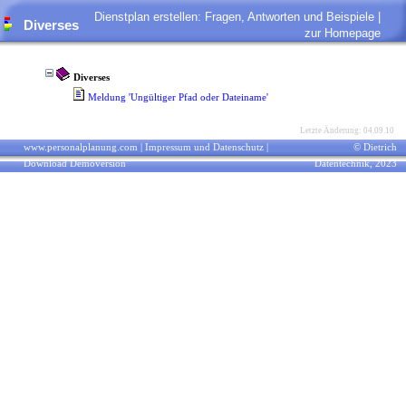
Dienstplan erstellen: Fragen, Antworten und Beispiele |
Diverses
zur Homepage
Diverses
Meldung 'Ungültiger Pfad oder Dateiname'
Letzte Änderung: 04.09.10
www.personalplanung.com
|
Impressum und Datenschutz
|
© Dietrich
Download Demoversion
Datentechnik, 2023